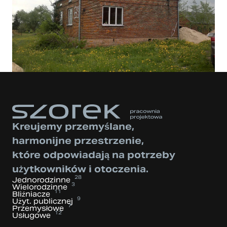
Kreujemy przemyślane,
harmonijne przestrzenie,
które odpowiadają na potrzeby
użytkowników i otoczenia.
28
Jednorodzinne
3
Wielorodzinne
11
Bliźniacze
9
Użyt. publicznej
7
Przemysłowe
12
Usługowe