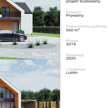
projekt budowlany
Inwestor
Prywatny
Powierzchnia użytkowa
2
550 m
Projekt
2019
Realizacja
2020
Lokalizacja
Lublin