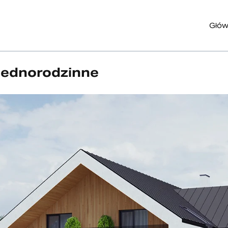
Głó
jednorodzinne